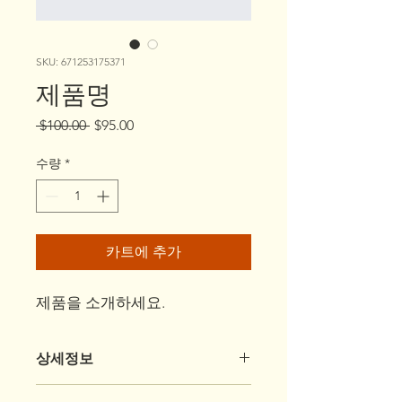
SKU: 671253175371
제품명
일
할
 $100.00 
$95.00
반
인
가
가
수량
*
카트에 추가
제품을 소개하세요.  
상세정보
제품의 세부 사항들을 입력하세요. 제