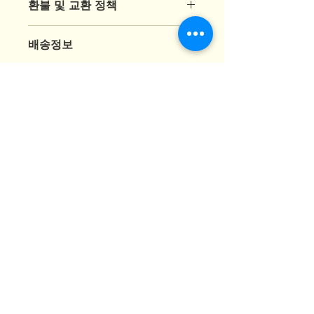
환불 및 교환 정책
품의 크기, 재질, 관리방법 등 친절하고
상세한 설명은 구매에 대한 확신을 심
"환불 정책", "제품 관리법" 등 고객들
어줍니다. 제품의 어떤 부분이 소비자
배송정보
에게 유용한 추가 제품 정보를 제공하
들에게 어필할 것인지 우선순위를 잘
세요.
생각해 적어주세요.
배송정보를 입력하세요. 배송방법, 비
용 등 정확하고 깔끔한 설명은 소비자
들에게 내 제품 구매에 대한 확신을 심
어줍니다.
CONTACT US
예 인 교 회
해외한인장로회
공동담임: 강신균 목사/ 정 철 목사
109 Hardenburgh Ave, Demarest, NJ 07627
Tel:
201-572-0562
/
201-926-7843
© 2022 by Light & Salt Church. Proudly
created with Gladis